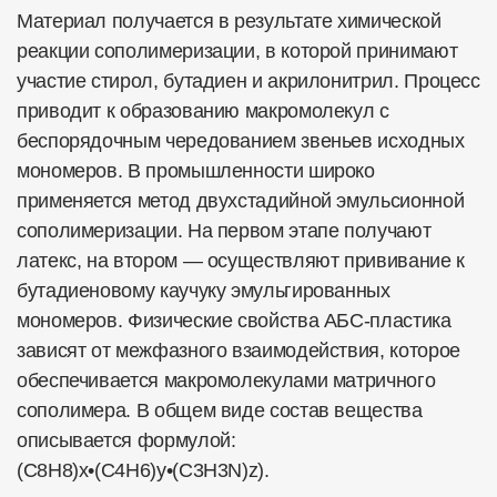
Материал получается в результате химической
реакции сополимеризации, в которой принимают
участие стирол, бутадиен и акрилонитрил. Процесс
приводит к образованию макромолекул с
беспорядочным чередованием звеньев исходных
мономеров. В промышленности широко
применяется метод двухстадийной эмульсионной
сополимеризации. На первом этапе получают
латекс, на втором — осуществляют прививание к
бутадиеновому каучуку эмульгированных
мономеров. Физические свойства АБС-пластика
зависят от межфазного взаимодействия, которое
обеспечивается макромолекулами матричного
сополимера. В общем виде состав вещества
описывается формулой:
(C8H8)x•(C4H6)y•(C3H3N)z).