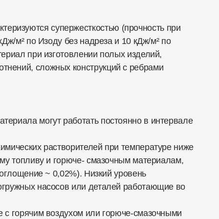
теризуются супержесткостью (прочность при
Дж/м² по Изоду без надреза и 10 кДж/м² по
териал при изготовлении полых изделий,
тнений, сложных конструкций с ребрами
териала могут работать постоянно в интервале
химических растворителей при температуре ниже
ому топливу и горюче- смазочным материалам,
поглощение ~ 0,02%). Низкий уровень
погружных насосов или деталей работающие во
е с горячим воздухом или горюче-смазочными