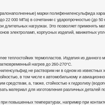
ралонаполненные) марки полифениленсульфида харак
о 22 000 МПа) в сочетании с ударопрочностью (до 50 к
ри длительных нагрузках. Это позволяет применять ма
нов электроламп, корпусных изделий, манжетных упло
е теплостойких термопластов. Изделия из данного ма
ратковременный нагрев до 260-270°С.
ниленсульфид не растворим ни в одном из известных 
ойкостью, в том числе к автомобильному и авиационн
м средствам, а, также, стойкостью к гидролизу (водо
вать материал для изготовления различных деталей 
 при повышенных температурах, например при контакт