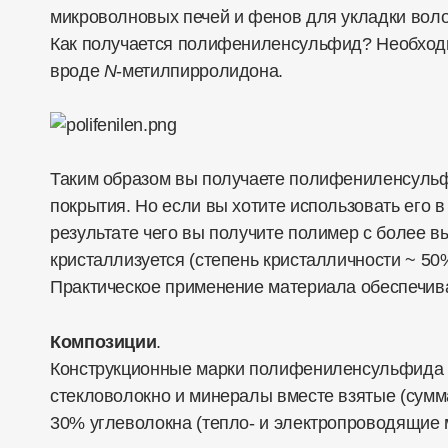
микроволновых печей и фенов для укладки воло
Как получается полифениленсульфид? Необход
вроде
N
-метилпирролидона.
Таким образом вы получаете полифениленсульфид
покрытия. Но если вы хотите использовать его 
результате чего вы получите полимер с более в
кристаллизуется (степень кристалличности ~ 50
Практическое применение материала обеспечива
Композиции
.
Конструкционные марки полифениленсульфида с
стекловолокно и минералы вместе взятые (сумм
30% углеволокна (тепло- и электропроводящие 