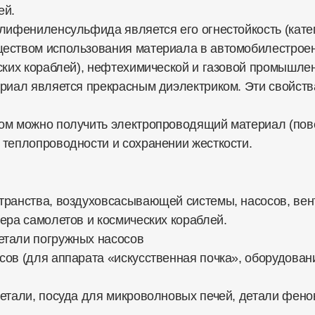
ей.
лифениленсульфида является его огнестойкость (катег
ществом использования материала в автомобилестроен
ских кораблей), нефтехимической и газовой промышленн
ериал является прекрасным диэлектриком. Эти свойств
ом можно получить электропроводящий материал (пов
 теплопроводности и сохранении жесткости.
транства, воздуховсасывающей системы, насосов, вент
ера самолетов и космических кораблей.
етали погружных насосов
сов (для аппарата «искусственная почка», оборудован
етали, посуда для микроволновых печей, детали фенов